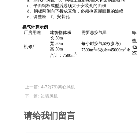
a、涡轮排风机 b、钢板上缘必须插入脊梁的盖板内
c、平面钢板成型后必须大于安装孔的面积
d、钢板两侧向下折成直角，必须掩盖屋面板的波峰
e、调整座 f、安装孔
换气计算示例
厂房用途
建筑物体积
需要总换气量
每
长 50m
选
宽 50m
每小时换气6次(参考)
机修厂
42
3
3
高 50m
7500m
×6次/h=45000m
/h
25
3
合计：7500m
上一篇:
4-72(79)离心风机
下一篇:
边墙风机
请给我们留言