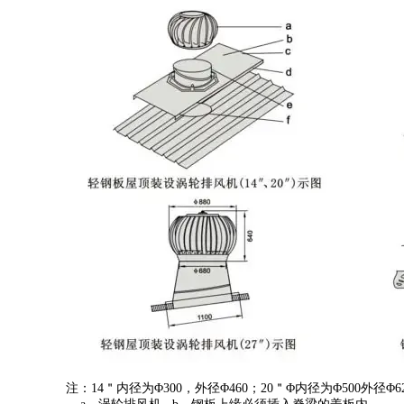
注：14＂内径为Φ300，外径Φ460；20＂Φ内径为Φ500外径Φ620