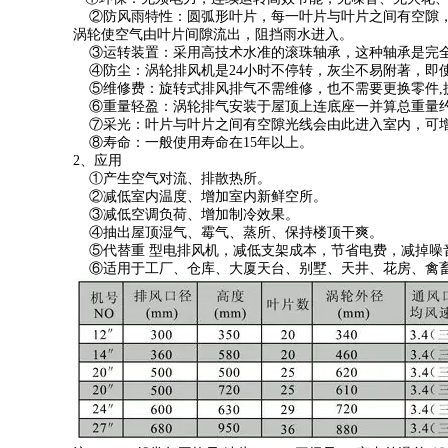
②防风雨特性：圆弧形叶片，每一叶片与叶片之间有空隙，
涡轮使空气由叶片间隙流出，阻挡雨水进入。
③运转装置：采用高技术水准的滚珠轴承，这种轴承是完全封
④防尘：涡轮排风机是24小时不停转，灰尘不易附著，即
⑤维修费：旋转式排风排气不需维修，也不需要更换零件,
⑥重量轻盈：涡轮排气安装于屋顶上连底座一并算总重量约1
⑦采光：叶片与叶片之间有空隙光线会由此进入室内，可增加
⑧寿命：一般使用寿命在15年以上。
2、应用
①产生空气对流、排散热所。
②减低室内温度、增加室内新鲜空所。
③减低空调负荷、增加制冷效果。
④抽出屋顶湿气、霉气、蒸所、保持楼顶干爽。
⑤代替重 型电排风机，减低支架成本，节省电费，减掉噪
⑥适用于工厂、仓库、大厦天台、别墅、天井、花房、禽畜