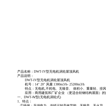
产品名称：DWT-IV型无电机涡轮屋顶风机
产品说明：
DWT-IV型无电机涡轮屋顶风机
机号：14" 20" 风量:1380m3/h- 25200m3/h
特点：无电机,不耗电、无噪音、 体积小、重量轻、排
应用：商用建筑和厂矿企业 （更适合轻钢结构屋面）的
一、DWT-Ⅳ型(无电机涡轮式)
1、特点：
①环保：无须电力，连续运转高效节能，无噪音、无火花、