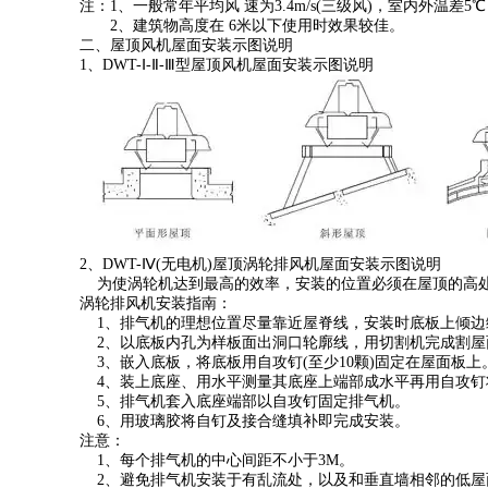
注：1、一般常年平均风 速为3.4m/s(三级风)，室内外温差
2、建筑物高度在 6米以下使用时效果较佳。
二、屋顶风机屋面安装示图说明
1、DWT-Ⅰ-Ⅱ-Ⅲ型屋顶风机屋面安装示图说明
2、DWT-Ⅳ(无电机)屋顶涡轮排风机屋面安装示图说明
为使涡轮机达到最高的效率，安装的位置必须在屋顶的高处
涡轮排风机安装指南：
1、排气机的理想位置尽量靠近屋脊线，安装时底板上倾边
2、以底板内孔为样板面出洞口轮廓线，用切割机完成割屋
3、嵌入底板，将底板用自攻钉(至少10颗)固定在屋面板
4、装上底座、用水平测量其底座上端部成水平再用自攻钉
5、排气机套入底座端部以自攻钉固定排气机。
6、用玻璃胶将自钉及接合缝填补即完成安装。
注意：
1、每个排气机的中心间距不小于3M。
2、避免排气机安装于有乱流处，以及和垂直墙相邻的低屋