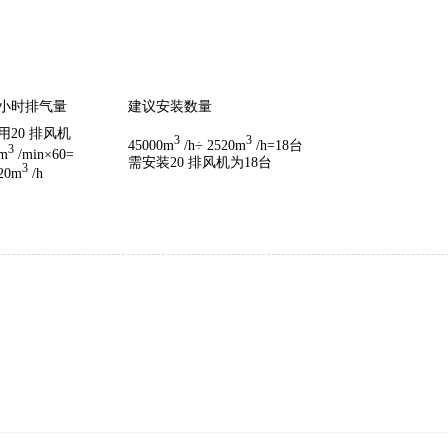
小时排气量
建议安装数量
用20 排风机
3
3
45000m
/h÷ 2520m
/h=18台
3
m
/min×60=
需安装20 排风机为18台
3
20m
/h