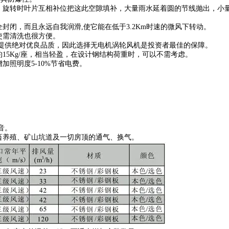
旋转时叶片互相补位把这此空隙填补，大量雨水延着圆的节线抛出，小量
闭，而且永远自我润滑,使它能在低于3.2Km时速的微风下转动。
使需清洗也很方便。
提供绝对优良品质，因此选择无电机涡轮风机是投资者最佳的保障。
5Kg/座，相当轻盈，在设计钢结构荷重时，可以不需考虑。
照明度5-10%节省电费。
音。
养殖、矿山坑道及一切房顶的通气、换气。